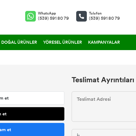
WhatsApp
Telefon
(539) 591 80 79
(539) 591 80 79
DOĞAL ÜRÜNLER
YÖRESEL ÜRÜNLER
KAMPANYALAR
Teslimat Ayrıntıları
m et
 et
am et