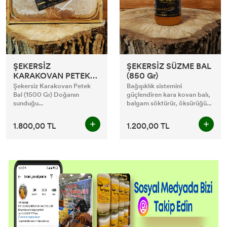
ŞEKERSİZ
ŞEKERSİZ SÜZME BAL
KARAKOVAN PETEK
(850 Gr)
BAL (1500 Gr)
Şekersiz Karakovan Petek
Bağışıklık sistemini
Bal (1500 Gr) Doğanın
güçlendiren kara kovan balı,
sunduğu...
balgam söktürür, öksürüğü...
1.800,00 TL
1.200,00 TL