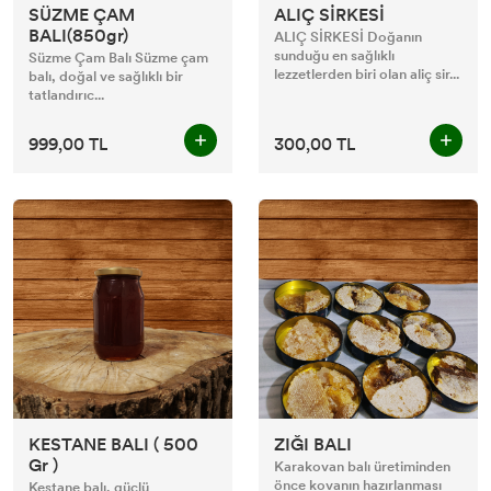
SÜZME ÇAM
ALIÇ SİRKESİ
BALI(850gr)
ALIÇ SİRKESİ Doğanın
sunduğu en sağlıklı
Süzme Çam Balı Süzme çam
lezzetlerden biri olan aliç sir...
balı, doğal ve sağlıklı bir
tatlandırıc...
999,00 TL
300,00 TL
KESTANE BALI ( 500
ZIĞI BALI
Gr )
Karakovan balı üretiminden
önce kovanın hazırlanması
Kestane balı, güçlü