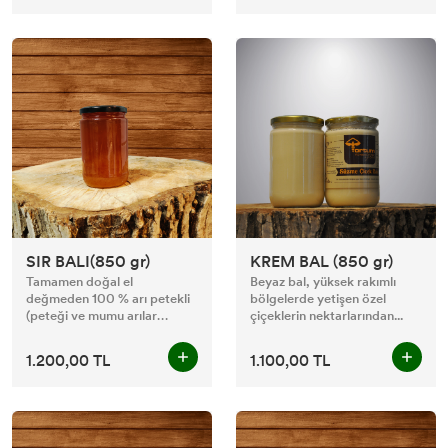
SIR BALI(850 gr)
KREM BAL (850 gr)
Tamamen doğal el
Beyaz bal, yüksek rakımlı
değmeden 100 % arı petekli
bölgelerde yetişen özel
(peteği ve mumu arılar
çiçeklerin nektarlarından...
tarafınd...
1.200,00 TL
1.100,00 TL