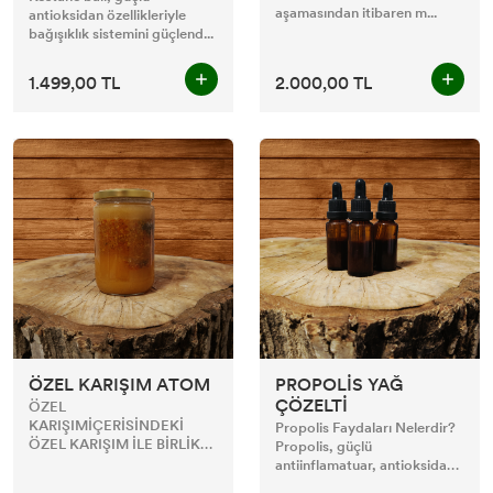
aşamasından itibaren m...
antioksidan özellikleriyle
bağışıklık sistemini güçlend...
1.499,00 TL
2.000,00 TL
ÖZEL KARIŞIM ATOM
PROPOLİS YAĞ
ÇÖZELTİ
ÖZEL
KARIŞIMİÇERİSİNDEKİ
Propolis Faydaları Nelerdir?
ÖZEL KARIŞIM İLE BİRLİKTE
Propolis, güçlü
TEK KULLANIMDA DİNÇ VE
antiinflamatuar, antioksidan
K...
ve...